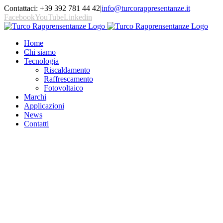
Contattaci: +39 392 781 44 42
|
info@turcorappresentanze.it
Facebook
YouTube
Linkedin
Home
Chi siamo
Tecnologia
Riscaldamento
Raffrescamento
Fotovoltaico
Marchi
Applicazioni
News
Contatti