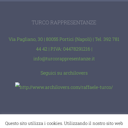
TURCO RAPPRESENTANZE
Via Pagliano, 30 | 80055 Portici (Napoli) | Tel. 392 781
44 42 | P.IVA: 04478291216 |
info@turcorappresentanze.it
Seguici su archilovers
© Copyright 2012 -
2026 |
comevuoitu
|
Geega
Questo sito utilizza i cookies. Utilizzando il nostro sito web