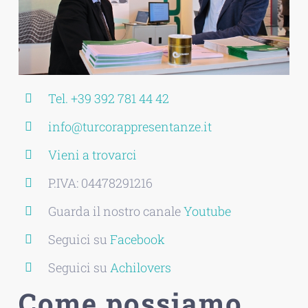
Tel. +39 392 781 44 42
info@turcorappresentanze.it
Vieni a trovarci
P.IVA: 04478291216
Guarda il nostro canale
Youtube
Seguici su
Facebook
Seguici su
Achilovers
Come possiamo