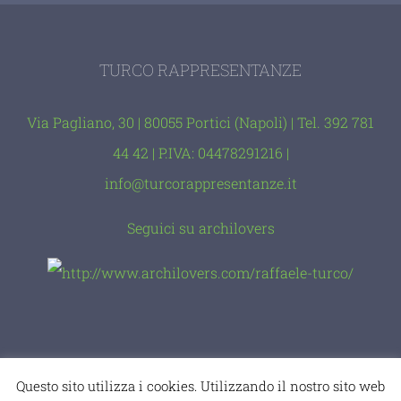
TURCO RAPPRESENTANZE
Via Pagliano, 30 | 80055 Portici (Napoli) | Tel. 392 781
44 42 | P.IVA: 04478291216 |
info@turcorappresentanze.it
Seguici su archilovers
© Copyright 2012 -
2026 |
comevuoitu
|
Geega
Questo sito utilizza i cookies. Utilizzando il nostro sito web