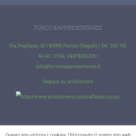
TURCO RAPPRESENTANZE
Via Pagliano, 30 | 80055 Portici (Napoli) | Tel. 392 781
44 42 | P.IVA: 04478291216 |
info@turcorappresentanze.it
Seguici su archilovers
© Copyright 2012 -
2026 |
comevuoitu
|
Geega
Questo sito utilizza i cookies. Utilizzando il nostro sito web