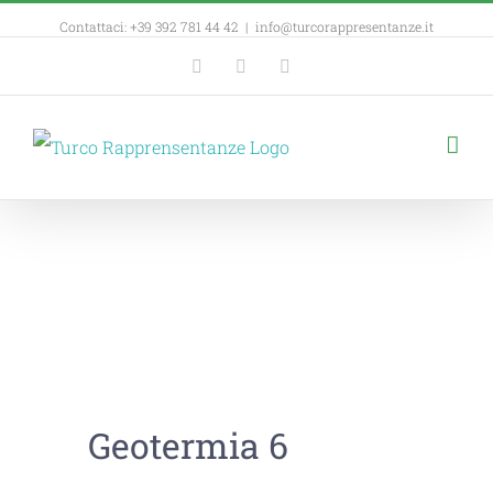
Contattaci: +39 392 781 44 42
|
info@turcorappresentanze.it
Facebook
YouTube
Linkedin
Geotermia 6