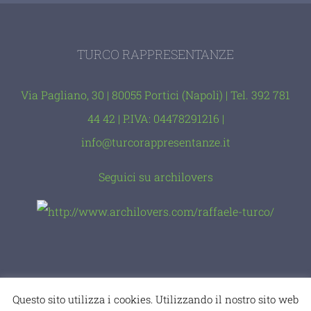
TURCO RAPPRESENTANZE
Via Pagliano, 30 | 80055 Portici (Napoli) | Tel. 392 781
44 42 | P.IVA: 04478291216 |
info@turcorappresentanze.it
Seguici su archilovers
© Copyright 2012 -
2026 |
comevuoitu
|
Geega
Questo sito utilizza i cookies. Utilizzando il nostro sito web